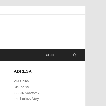
ADRESA
Vila Chiba
Dlouhá 99
362 35 Abertamy
okr. Karlovy Vary