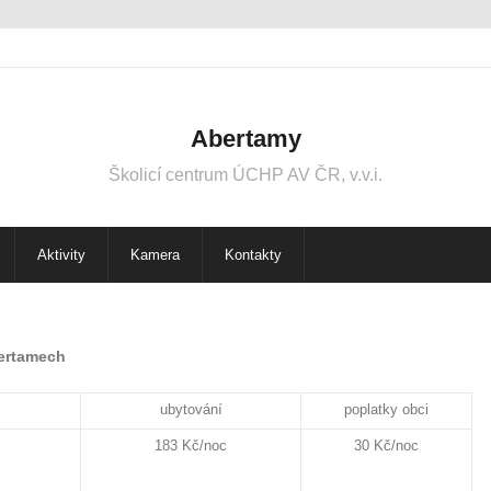
Abertamy
Školicí centrum ÚCHP AV ČR, v.v.i.
Aktivity
Kamera
Kontakty
bertamech
ubytování
poplatky obci
183 Kč/noc
30 Kč/noc