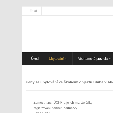
Email
Úvod
Ubytování
Abertamská pravidla
Ceny za ubytování ve školícím objektu Chiba v A
Zaměstnanci ÚCHP a jejich manželé/lky
registrovaní partneři/partnerky